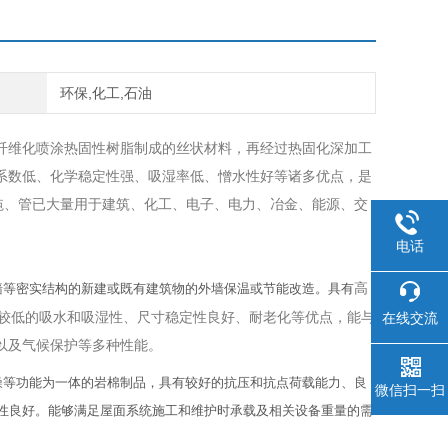
环保,化工,石油
纤维化喷涂热固性树脂制成的丝状材料，再经过热固化深加工
系数低、化学稳定性强、吸湿率低、憎水性好等诸多优点，是
毡、管已大量用于建筑、化工、电子、电力、冶金、能源、交
电话
高
墙等密实结构的新建或既有建筑物的外墙保温或节能改造。具有
、较低的吸水和吸湿性、尺寸稳定性良好、耐老化等优点，能与
在线交流
以及气候保护等多种性能。
噪等功能为一体的岩棉制品，具有较好的抗压和抗点荷载能力、良
微信扫一扫
性良好。能够满足屋面系统施工和维护时承载及相关设备重量的需