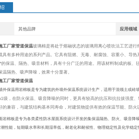
绍
其他品牌
应用领域
施工厂家管道保温
玻璃棉是将处于熔融状态的玻璃用离心喷吹法工艺进行
成具有多种用途的系列产品。它具有阻燃、无毒、耐腐蚀、容重小、导热
能*的保温、隔热、吸音材料，具有十分广泛的用途。用该材料制成的板、
保温隔热、吸声降噪，效果十分显著。
施工厂家管道保温
外墙外保温用岩棉板是专为建筑的外墙外保温系统设计生产，适用于混领土或砖
A1级，在防火保温、吸音降噪的同时，更具有较高的抗压和抗拉拔强度
好的兼容，与建筑结构基本同寿命，对建筑物提供有效的保温节能、防火
屋面岩棉板是专为各类柔性防水屋面系统设计开发的集保温隔热、防火、吸音降
防潮性能，短期吸水率和长期湿率低，耐老化和耐候性、物理稳定性及化学稳定