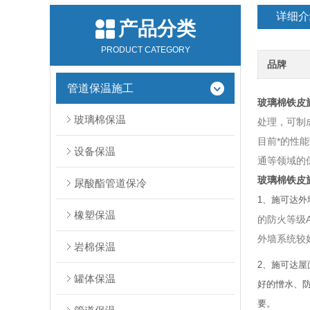
详细介
产品分类
PRODUCT CATEGORY
品牌
管道保温施工
玻璃棉铁皮
玻璃棉保温
处理，可制
目前*的性
设备保温
通等领域的
玻璃棉铁皮
尿酸酯管道保冷
1、施可达
橡塑保温
的防火等级
外墙系统较
岩棉保温
2、施可达
罐体保温
好的憎水、
要。