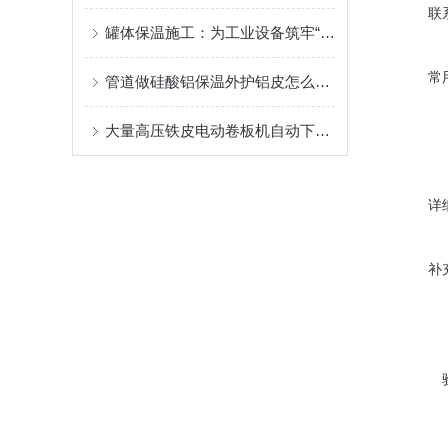
联
罐体保温施工：为工业设备筑牢“温暖防线”
常
管道做硅酸铝保温外护铝皮怎么报价
大量高压铁皮电动卷板机自动下料机的技术现状
详
补