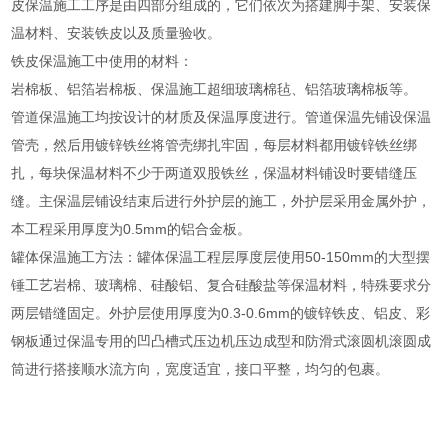
皮保温施工工序是由四部分组成的，它们依次为搭建脚手架、安装保
温材料、安装铁皮以及质量验收。
铁皮保温施工中使用的材料：
岩棉板、铝箔岩棉板、保温施工超细玻璃棉毡、铝箔玻璃棉板等。
管道保温施工均按设计的材质及保温厚度进行。管道保温先铺设保温
管壳，然后用镀锌铁丝将管壳绑扎牢固，每层材料都用镀锌铁丝绑
扎，每块保温材料不少于两道双股铁丝，保温材料铺设时要错缝压
缝。主保温层铺设结束后进行外护层的施工，外护层采用金属外护，
本工程采用厚度为0.5mm的铝合金板。
罐体保温施工方法：罐体保温工程层厚度层使用50-150mm的大型摆
锤工艺岩棉、玻璃棉、硅酸铝、复合硅酸盐等保温材料，特殊要求分
两层错缝固定。外护层使用厚度为0.3-0.6mm的镀锌铁皮、铝皮、彩
钢板通过保温专用的凹凸槽式压边机压边成型和防滑式滚圆机滚圆成
筒进行搭接顺水流方向，宽度适宜，接口平整，均匀的包裹。