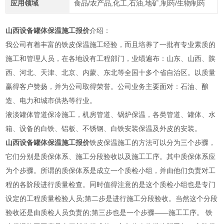
应用领域
食品/农产品,化工,石油,地矿,制药/生物制药
山西设备罐体保温施工报价
介绍：
我公司有着丰富的铁皮保温施工经验，而且培养了一批有专业素质的
施工和管理人员，在各地设有工程部门，业绩遍布：山东、山西、陕
西、河北、天津、北京、内蒙、东北等全国十多个省自治区。以质量
赢得客户赞扬，并为公司取得荣誉。公司业务主要面对：石油、酿
造、电力和城市供热等行业。
液淡罐体管道保冷施工，机房管道、锅炉保温，各类管道、罐体、水
箱、设备的白铁、铝板、不锈钢、白铁安装保温及外皮的安装。
山西设备罐体保温施工报价
铁皮保温施工的方法可以分为三个步骤，
它们分别是质保体系、施工分段验收以及施工工序。其中质保体系应
为个步骤。所谓的质保体系是成立一个质检小组，并由他们负责对工
程的各阶段进行质量检查。同时值得注意的是这个质检小组也是专门
设定的工程质量检验人员;第二步是进行施工分段验收。当然这个分段
验收还是由质检人员负责的;第三步也是一个步骤——施工工序。 铁