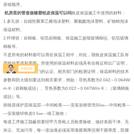
弄错顺序。
机房里的管道做橡塑铝皮保温可以吗
铁皮保温施工中使用的材料：
1.多孔状：自熄性聚苯乙烯泡沫塑料、聚氨酯泡沫塑料、矿物棉泡沫
保温材料。
2.纤维状：岩棉板、铝箔岩棉板、保温施工超细玻璃棉毡、铝箔玻璃
棉板等。
不是所有的材料都可以用在保温工程中，对此，我铁皮保温施工队有
严格的要求和界限，所使用的保温材料必须具有合格证和出厂证明，
并且要出示相关部门的认证、相关部门的检测证明，保温材料的技术
参数和防火级别要达到相关要求，例如：导热系数为0.042～0.064W/
m·K（岩棉板或毡）、导热系数为0.022～0.047W/m·K；（玻璃棉板
或毡）等。
拆除原保护层保温层---中间检查――安装岩棉管壳50㎜---中间检查―
―安装镀锌铁皮0.5㎜---竣工验收；
每道工序施工隐蔽前要经甲方质检人员检查验收，做好表面干净、无
灰尘、无油污等，每一道油漆必须采用漆膜测厚仪测干膜厚度，防腐