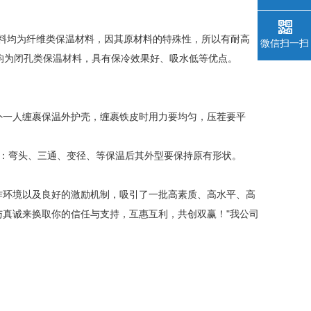
材料均为纤维类保温材料，因其原材料的特殊性，所以有耐高
微信扫一扫
均为闭孔类保温材料，具有保冷效果好、吸水低等优点。
外一人缠裹保温外护壳，缠裹铁皮时用力要均匀，压茬要平
道：弯头、三通、变径、等保温后其外型要保持原有形状。
作环境以及良好的激励机制，吸引了一批高素质、高水平、高
与真诚来换取你的信任与支持，互惠互利，共创双赢！"我公司