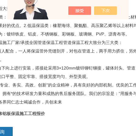
程大致分为两大类：
保温类：高密度岩棉、玻璃棉、硅酸铝、复合硅酸盐、自控电伴热带等以上
果好的优点。2.低温保温类：橡塑海绵、聚氨酯、高压聚乙烯等以上材料
为：镀锌铁皮、铝皮、不锈钢板、彩钢板、玻璃钢、PVP、沥青布等。
温施工厂家/承揽全国管道保温工程管道保温工程大致分为三大类：
两人配合，一人将保温管外壳缝剖开，对包在管道上，两手用力挤住，另
*。
由下向上进行安装，搭接处采用3×120mm镀锌铆钉铆接，罐体封头、管
接口平整、固定牢靠、搭接宽度均匀、外型美观。
“专业、务实、高效、创新"的企业精神，具有良好的内部机制。优良的工
。拥有*的技术研发力量和成熟的售后服务团队。我们的宗旨是：“用服务
各界同仁志士竭诚合作，共创未来
体铝板保温施工工程报价
询