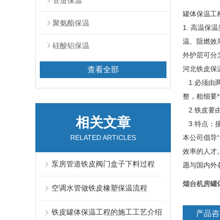
管道保温
罐体保温工
聚氨酯保温
1. 高温
温、阻燃效
硅酸铝保温
外护层可分
河北铁皮保
查看全部
1.必须由
整，粗细要
2.铁皮要
相关文章
3.特点：
RELATED ARTICLES
本公司倡导
效率的人才
泵房管道铁皮阀门盒子下料过程
愿与国内外
烟台机房罐
空调水管做铁皮橡塑保温流程
铁皮罐体保温工程的施工工艺介绍
产品咨