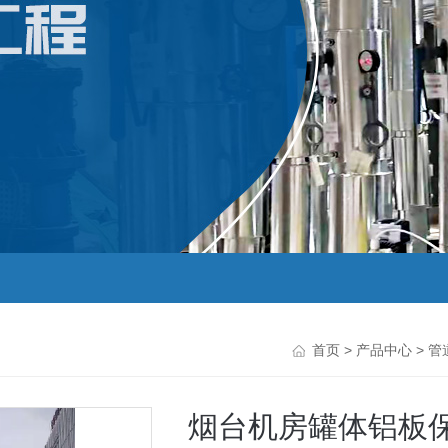
首页
>
产品中心
>
管
烟台机房罐体铝板