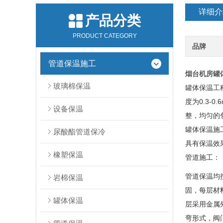
详细介
产品分类
PRODUCT CATEGORY
品牌
管道保温施工
烟台机房罐
玻璃棉保温
罐体保温工
度为0.3
设备保温
整，均匀的
罐体保温施
尿酸酯管道保冷
具有保温效
橡塑保温
管道施工：
管道保温均
岩棉保温
固，每层材
罐体保温
层采用金属
弯形式，阀