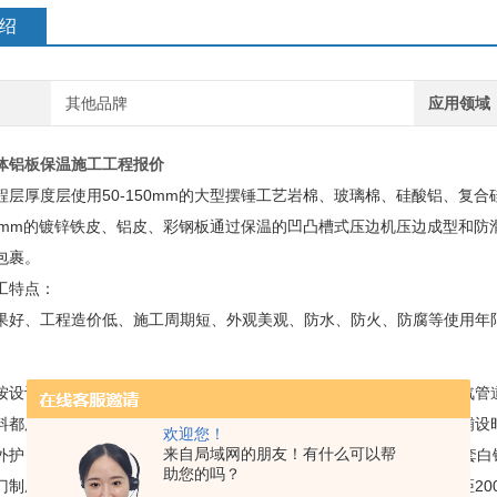
绍
其他品牌
应用领域
体铝板保温施工工程报价
程层厚度层使用50-150mm的大型摆锤工艺岩棉、玻璃棉、硅酸铝、复
-0.6mm的镀锌铁皮、铝皮、彩钢板通过保温的凹凸槽式压边机压边成型
包裹。
工特点：
果好、工程造价低、施工周期短、外观美观、防水、防火、防腐等使用年限长
按设计的材质及保温厚度进行。管道保温先铺设保温管壳，本工程蒸汽管
料都用镀锌铁丝绑扎，每块保温材料不少于两道双股铁丝，保温材料铺设
欢迎您！
来自局域网的朋友！有什么可以帮
外护，本工程采用厚度为0.5mm的铝合金板。金属外护下料加工需一套
助您的吗？
门制成一保温盒，既美观又拆卸方便。外护固定采用抽芯铝铆钉，间距20