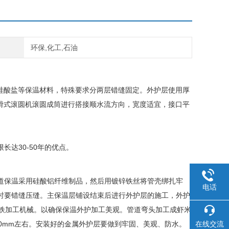
环保,化工,石油
合硅酸盐等保温材料，特殊要求分两层错缝固定。外护层使用厚
和防滑式滚圆机滚圆成筒进行搭接顺水流方向，宽度适宜，接口平
达30-50年的优点。
道保温采用硅酸铝纤维制品，然后用镀锌铁丝将管壳绑扎牢
电话
时要错缝压缝。主保温层铺设结束后进行外护层的施工，外护
白铁加工机械。以确保保温外护加工美观。管道弯头加工成虾米
在线交流
0mm左右。安装好的金属外护层要做到牢固、美观、防水。