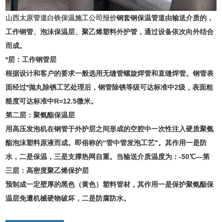
山西太原管道白铁保温施工公司报价
钢套钢保温管道由输送介质的，
工作钢管、泡沫保温层、聚乙烯塑料外护管，通过设备依次向外结合
而成。
*层：工作钢管层
根据设计和客户的要求一般选用无缝管螺旋焊管和直缝焊管。钢管表
面经过*抛丸除锈工艺处理后，钢管除锈等级可达标准中2级，表面粗
糙度可达标准中R=12.5微米。
第二层：聚氨酯保温层
用高压发泡机在钢管于外护层之间形成的空腔中一次性注入硬质聚氨
酯泡沫塑料原液而成。即俗称的“管中管发泡工艺"。其作用一是防
水，二是保温，三是支撑热网自重。当输送介质温度为：-50℃—第
三层：高密度聚乙烯保护层
预制成一定壁厚的黑色（黄色）塑料管材，其作用一是保护聚氨酯保
温层免遭机械硬物破坏，二是防腐防水。