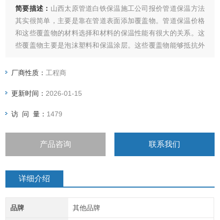
简要描述：
山西太原管道白铁保温施工公司报价管道保温方法
其实很简单，主要是靠在管道表面添加覆盖物。管道保温价格
和这些覆盖物的材料选择和材料的保温性能有很大的关系。这
些覆盖物主要是泡沫塑料和保温涂层。这些覆盖物能够抵抗外
界冷空气的侵袭，主要是根据它较差的导热性，隔绝温度的影
响。
厂商性质：
工程商
更新时间：
2026-01-15
访 问 量：
1479
产品咨询
联系我们
详细介绍
品牌
其他品牌