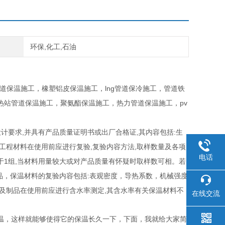
环保,化工,石油
lng
道保温施工，橡塑铝皮保温施工，
管道保冷施工，管道铁
pv
热站管道保温施工，聚氨酯保温施工，热力管道保温施工，
,
,
:
设计要求
并具有产品质量证明书或出厂合格证
其内容包括
生
,
,
工程材料在使用前应进行复验
复验内容方法
取样数量及各项
电话
1
,
于
组
当材料用量较大或对产品质量有怀疑时取样数可相。若
:
品，保温材料的复验内容包括
表观密度，导热系数，机械强度
,
及制品在使用前应进行含水率测定
其含水率有关保温材料不
在线交流
温，这样就能够使得它的保温长久一下，下面，我就给大家简