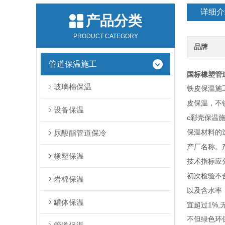
详细介
产品分类
PRODUCT CATEGORY
品牌
管道保温施工
国标橡塑管
玻璃棉保温
铁皮保温施
皮保温，不
设备保温
c
彩壳保温
尿酸酯管道保冷
保温材料的
产厂名称。
橡塑保温
技术指标应
初次检验不
岩棉保温
以及含水率
罐体保温
1%,
宜超过
不但绿色环