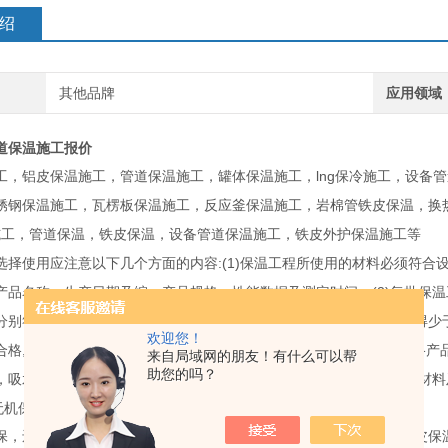
绍
其他品牌
应用领域
道保温施工报价
lng
工，铝皮保温施工，管道保温施工，罐体保温施工，
保冷施工，设备管
锈钢保温施工，瓦楞板保温施工，反应釜保温施工，岩棉管铁皮保温，换
施工，管道保温，铁皮保温，设备管道保温施工，铁皮外护保温施工等
:(1)
选择使用应注意以下几个方面的内容
保温工程所使用的材料必须符合
(2)
产品名称，生产日期及编，产品规格，性能数据及测定时间，
每批保温
分别符合现行或有关行业标准。复验时每批保温工程材料的取样数不得少
欢迎您！
,
,
,
合格
应加倍取样
重新检验
若仍有一组试样不合格则该批产品为不合格产
来自局域网的朋友！有什么可以帮
助您的吗？
(3)
，吸水率，使用温度，阻燃性等技术指标，
长期存放或受潮的保温材料
无机保温材。
保，还能够节省许多的天然能源，现在使用太阳能的家庭都使用起铁皮保