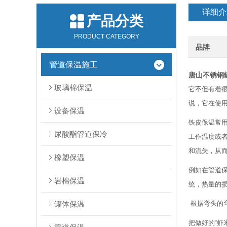
详细介
产品分类
PRODUCT CATEGORY
品牌
管道保温施工
唐山不锈钢
玻璃棉保温
它不但有着
说，它在使
设备保温
铁皮保温常
尿酸酯管道保冷
工作温度或
和流失，从
橡塑保温
例如在管道
岩棉保温
统，热量的
罐体保温
根据弯头的弯
把做好的“虾