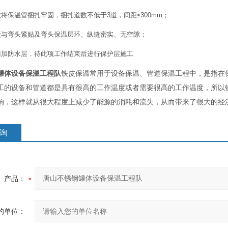
将保温管捆扎牢固，捆扎道数不低于3道，间距≤300mm；
壁与弯头紧贴及弯头保温层环、纵缝密实、无空隙；
面加防水层，待此项工作结束后进行保护层施工
罐体设备保温工程队
铁皮保温常用于设备保温、管道保温工程中，是指在
工的设备和管道都是具有很高的工作温度或者需要很高的工作温度，所以
响，这样就从很大程度上减少了能源的消耗和流失，从而带来了很大的经
询
产品：
的单位：