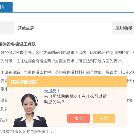
绍
其他品牌
应用领域
罐体设备保温工程队
很好的保温性能之外，其他方面的表现也是很突出的，比如说它在使用的时候，
用的时候，往往也都会有着这两个方面的要求，而它达到了这方面的要求。
用于设备保温、管道保温工程中，是指在保温材料外部再增加一层铁皮，以带来
者需要很高的工作温度，所以铁皮保温系统可以减少热量的散失，同时减少外界
而带来了很大的经济效益。
欢迎您！
来自局域网的朋友！有什么可以帮
保温系统中，室外或者地下的运输管道很容易在运输过程中导致大量的热量散失
助您的吗？
损耗就会减小。
曲程度将保温管锯成“虾米腰式”；
米腰式”弯头套装在弯头管道上；