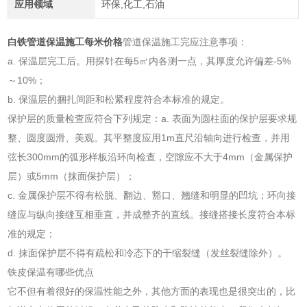
应用领域
环保,化工,石油
白铁管道保温施工每米价格
管道保温施工完应注意事项：
a. 保温层完工后。用探针在每5㎡内各测一点，其厚度允许偏差-5%
～10%；
b. 保温层的捆扎间距和松紧程度符合本标准的规定。
保护层的质量检查应符合下列规定：a. 表面为圆柱面的保护层要求规
整、圆度圆滑、美观。其平整度应用1m直尺沿轴向进行检查，并用
弦长300mm的弧形样板沿环向检查，空隙应不大于4mm（金属保护
层）或5mm（抹面保护层）；
c. 金属保护层不得有松脱、翻边、豁口、翘缝和明显的凹坑；环向接
缝应与纵向接缝互相垂直，并成整齐的直线。接缝搭接长度符合本标
准的规定；
d. 抹面保护层不得有疏松和冷态下的干缩裂缝（发丝裂缝除外）。
铁皮保温有哪些优点
它不但有着很好的保温性能之外，其他方面的表现也是很突出的，比