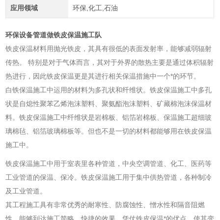
应用领域
环保,化工,石油
环保设备管道做铁皮保温施工队
铁皮保温材料用抛光铁皮，其具有很低的表面发射率，能够减弱辐射
传热。 特别是对于气体而言，其对于外界的散热主要是通过体积辐射
热进行，因此铁皮保温更是其进行相关保温措施中一个*的环节。
白铁保温施工中运用的材料为多孔状和纤维状。铁皮保温施工中多孔
状是自熄性聚苯乙烯泡沫塑料、聚氨酯泡沫塑料、矿藏棉泡沫保温材
料。铁皮保温施工中纤维状是岩棉板、铝箔岩棉板、保温施工超细玻
璃棉毡、铝箔玻璃棉板等。但也不是一切的材料都能够用在铁皮保温
施工中。
铁皮保温施工中用于室表里各种管道，中央空调管道、化工、医药等
工业管道的保温、保冷。铁皮保温施工用于集中供热管道，各种制冷
及工业管道。
其工程施工具有非常优秀的耐寒性、防腐蚀性、憎水性和隔音阻燃
性、能够到达施工简略、快捷的效果，凭仗铁皮保温*的优点，使其变