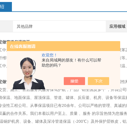
绍
其他品牌
应用领域
定做管道保温施工
工中运用的材料为多孔状和纤维状。铁皮保温施工中多孔状是自熄性聚苯
欢迎您！
纤维状是岩棉板、铝箔岩棉板、保温施工超细玻璃棉毡、铝箔玻璃棉板等
来自局域网的朋友！有什么可以帮
助您的吗？
工中用于室表里各种管道，中央空调管道、化工、医药等工业管道的保温
定做管道保温施工
我公司是国内经营保温材料专业企业之一，拥有全国性
交货、施工、售后服务式服务保驾护航，产品广销全国及多个 ，并我公司以
墙保温、地面保温、屋顶保温、管道、罐体、反应釜、机房、设备等保温施
专业性工程公司。从事保温项目已有20余年。公司以严格的管理、真诚
双赢的合作关系。我们本着以用户至上、质量 、服务 的宗旨热情为您服
温锅炉机房、设备、罐体及深冷管道保温（-200℃）及外保护层铁皮，