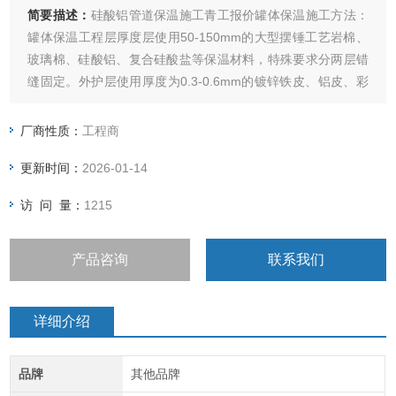
简要描述：
硅酸铝管道保温施工青工报价罐体保温施工方法：
罐体保温工程层厚度层使用50-150mm的大型摆锤工艺岩棉、
玻璃棉、硅酸铝、复合硅酸盐等保温材料，特殊要求分两层错
缝固定。外护层使用厚度为0.3-0.6mm的镀锌铁皮、铝皮、彩
钢板通过保温的凹凸槽式压边机压边成型和防滑式滚圆机滚圆
成筒进行搭接顺水流方向，宽度适宜，接口平整，均匀的包
厂商性质：
工程商
裹。
更新时间：
2026-01-14
访 问 量：
1215
产品咨询
联系我们
详细介绍
品牌
其他品牌