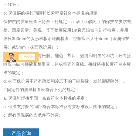
～10%；
b. 保温层的捆扎间距和松紧程度符合本标准的规定。
保护层的质量检查应符合下列规定：a. 表面为圆柱面的保护层要求规
整、圆度圆滑、美观。其平整度应用1m直尺沿轴向进行检查，并用
弦长300mm的弧形样板沿环向检查，空隙应不大于4mm（金属保护
层）或5mm（抹面保护层）；
c. 金属保护层不得有松脱、翻边、豁口、翘缝和明显的凹坑；环向接
缝应与纵向接缝互相垂直，并成整齐的直线。接缝搭接长度符合本标
准的规定；
d. 抹面保护层不得有疏松和冷态下的干缩裂缝（发丝裂缝除外）。
2.固定件的质量检查应符合下列的规定：
a. 保温钉焊接牢固，布置符合本标准的规定；
b. 保温支持圈的间距符合本标准及有关标准设计图纸的规定；
c. 所有保温层的支承件不外露;
产品咨询