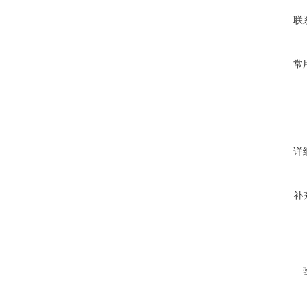
联
常
详
补