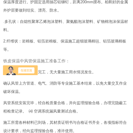
保温厚度进行。护固定选用抽芯铝铆钉，距离200mm摆布。柏靼好的金属
外护层要做到结实、漂亮、防水。
.多孔状：自熄性聚苯乙烯泡沫塑料、聚氨酯泡沫塑料、矿物棉泡沫保温材
料。
2.纤维状：岩棉板、铝箔岩棉板、保温施工超细玻璃棉毡、铝箔玻璃棉板
等。
铁皮保温中风管保温施工准备工作：
确认现场土建结构已完工，无大量施工用水情况发生。
确认风管上方管道、电气、消防等专业施工基本结束，以免大量交叉作业
破坏保温。
风管系统安装完毕，经自检质量合格，并向监理报验合格，办理完隐蔽工
程检查记录。 ⑷ 空调系统漏风量测试合格。
施工所需各种材料已到场，其材质证明书与合格证书齐全，各项指标符合
设计要求，经向监理报验合格，准许使用。