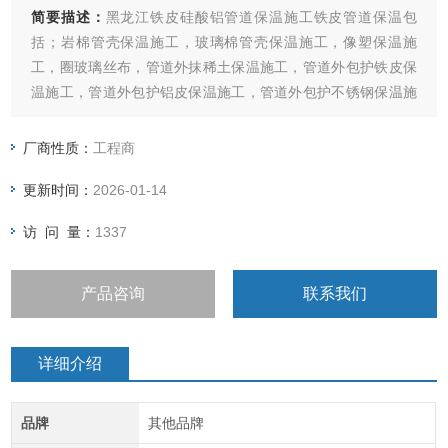
简要描述：
黑龙江铁皮硅酸铝管道保温施工铁皮管道保温包
括；岩棉管壳保温施工，玻璃棉管壳保温施工，像塑保温施
工，圈玻璃丝布，管道外抹稀土保温施工，管道外包护铁皮保
温施工，管道外包护铝皮保温施工，管道外包护不锈钢保温施
工。地沟内管道保温施工，设备管道保温施工，中央空调通风
管道保温施工，罐体保温施工，设备保温施工，管道防腐除锈
厂商性质：
工程商
刷漆施工
更新时间：
2026-01-14
访 问 量：
1337
产品咨询
联系我们
详细介绍
品牌
其他品牌