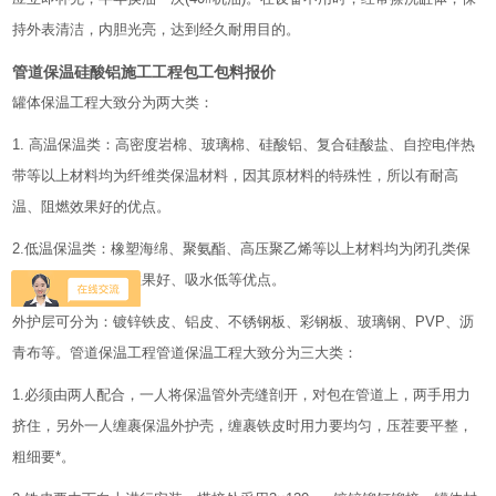
持外表清洁，内胆光亮，达到经久耐用目的。
管道保温硅酸铝施工工程包工包料报价
罐体保温工程大致分为两大类：
1. 高温保温类：高密度岩棉、玻璃棉、硅酸铝、复合硅酸盐、自控电伴热
带等以上材料均为纤维类保温材料，因其原材料的特殊性，所以有耐高
温、阻燃效果好的优点。
2.低温保温类：橡塑海绵、聚氨酯、高压聚乙烯等以上材料均为闭孔类保
温材料，具有保冷效果好、吸水低等优点。
外护层可分为：镀锌铁皮、铝皮、不锈钢板、彩钢板、玻璃钢、PVP、沥
青布等。管道保温工程管道保温工程大致分为三大类：
1.必须由两人配合，一人将保温管外壳缝剖开，对包在管道上，两手用力
挤住，另外一人缠裹保温外护壳，缠裹铁皮时用力要均匀，压茬要平整，
粗细要*。