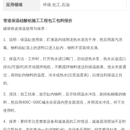
应用领域
环保,化工,石油
管道保温硅酸铝施工工程包工包料报价
罐体铁皮保温使用与保养：
1、说明：保温缸使用前，贮液器内须用淡热水清洗干净，然后用蒸汽消
毒。物料由缸顶上的进料口进入缸内，物料不宜装得太满。
2、保温方法：工作时，打开热水进口阀门，启动进热水泵，热水从溢流口
排出(可循环)并开动搅拌电机，不断搅拌物料使达到保温效果。使从夹套通
过，保持缸内物料的温度。冷水或热水(注意温度表)，以便达到保温之目
的。
3、清洗：加工结束，放尽缸内物料，应尽快用温水冲洗，刷掉粘糊着的物
料，然后用400C~500C碱水在容器内壁全面清洗，并用清水冲洗，待下次
使用时。
4、保养：要经常注意整套设备和减速器的工作情况，减速器润滑油不足时
应立即补充，半年换油一次(40#机油)。在设备不用时，经常擦洗缸体，保