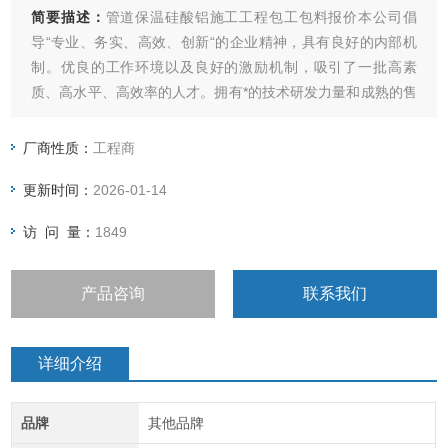
简要描述：
管道保温硅酸铝施工工程包工包料报价本公司倡
导“专业、务实、高效、创新“的企业精神，具有良好的内部机
制。优良的工作环境以及良好的激励机制，吸引了一批高素
质、高水平、高效率的人才。拥有*的技术研发力量和成熟的售
后服务团队。我们的宗旨是：“用服务与真诚来换取你的信任与
支持，互惠互利，共创双赢！“我公司愿与国内外各界同仁志士
厂商性质：
工程商
竭诚合作，共创未来！
更新时间：
2026-01-14
访 问 量：
1849
产品咨询
联系我们
详细介绍
品牌
其他品牌