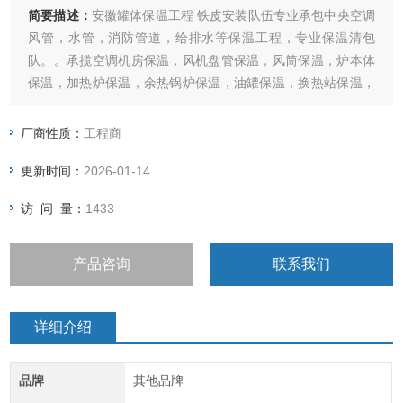
简要描述：
安徽罐体保温工程 铁皮安装队伍专业承包中央空调
风管，水管，消防管道，给排水等保温工程，专业保温清包
队。。承揽空调机房保温，风机盘管保温，风筒保温，炉本体
保温，加热炉保温，余热锅炉保温，油罐保温，换热站保温，
蒸压釜保温，热力司锅炉机房等。保温。内包岩棉。。玻璃
棉，，橡塑棉。聚氨酯，硅酸铝，硅酸盐，海泡石，，等，外
厂商性质：
工程商
包，白铁皮，铝皮，彩钢板，不锈钢，等各种保温作业
更新时间：
2026-01-14
访 问 量：
1433
产品咨询
联系我们
详细介绍
品牌
其他品牌