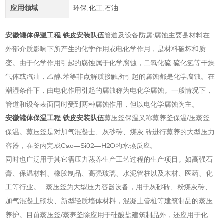
应用领域
环保,化工,石油
安徽罐体保温工程 铁皮安装队伍
管道及设备防腐:腐蚀主要是材料在
外部介质影响下所产生的化学作用或电化学作用，是材料破坏和质
变。由于化学作用引起的腐蚀属于化学腐蚀，二氧化硫.硫化氢等干燥
气体或汽油，乙醇.苯等非点解质接触所引起的腐蚀都是化学腐蚀。在
潮湿条件下，由电化作用引起的腐蚀称为电化学腐蚀。一般情况下，
管道和设备表面同时受到两种腐蚀作用，但以电化学腐蚀为主。
安徽罐体保温工程 铁皮安装队伍
蒸压釜保温又称蒸养釜保温/压蒸釜
保温。蒸压釜是对加气混凝士、灰砂砖、煤灰 砖进行蒸养的大型压力
容器，在釜内完成Cao—Si02—H2O的水热反应。
同时也广泛用于其它需压力蒸养生产工艺过程的生产项目。如高强石
膏、保温材料、橡胶制品、高强玻璃、水泥管桩以及木材、医药、化
工等行业。 蒸压釜为大型压力容器设备，用于灰砂砖、粉煤灰砖、
加气混凝土砌块、新型轻质墙体材料，混凝土管桩等建筑制品的蒸压
养护。目前蒸压釜/蒸养釜除应用于硅酸盐建筑制品外，还应用于化