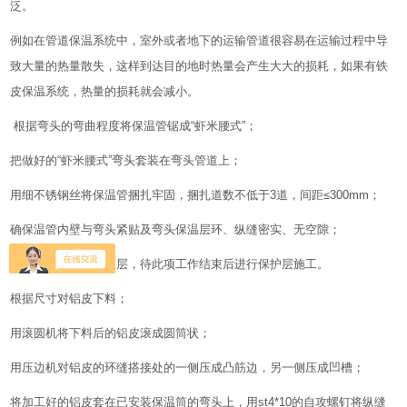
泛。
例如在管道保温系统中，室外或者地下的运输管道很容易在运输过程中导
致大量的热量散失，这样到达目的地时热量会产生大大的损耗，如果有铁
皮保温系统，热量的损耗就会减小。
根据弯头的弯曲程度将保温管锯成“虾米腰式”；
把做好的“虾米腰式”弯头套装在弯头管道上；
用细不锈钢丝将保温管捆扎牢固，捆扎道数不低于3道，间距≤300mm；
确保温管内壁与弯头紧贴及弯头保温层环、纵缝密实、无空隙；
在保温层外面加防水层，待此项工作结束后进行保护层施工。
根据尺寸对铝皮下料；
用滚圆机将下料后的铝皮滚成圆筒状；
用压边机对铝皮的环缝搭接处的一侧压成凸筋边，另一侧压成凹槽；
将加工好的铝皮套在已安装保温筒的弯头上，用st4*10的自攻螺钉将纵缝