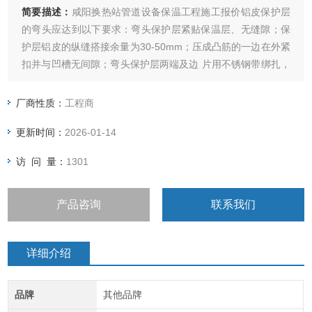
简要描述：
咸阳换热站管道设备保温工程施工报价铝皮保护层
的弯头应达到以下要求：弯头保护层紧贴保温层、无缝隙；保
护层铝皮的纵缝搭接余量为30-50mm；压成凸筋的一边在外紧
扣并与凹槽无间隙；弯头保护层两端及边 片用不锈钢带绑扎，
且钢带卡子留在纵缝处,用硅胶对保护层接缝进行密封。
厂商性质：
工程商
更新时间：
2026-01-14
访 问 量：
1301
产品咨询
联系我们
详细介绍
品牌
其他品牌