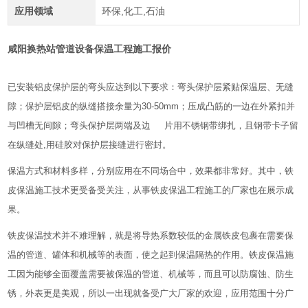
应用领域
环保,化工,石油
咸阳换热站管道设备保温工程施工报价
已安装铝皮保护层的弯头应达到以下要求：弯头保护层紧贴保温层、无缝
隙；保护层铝皮的纵缝搭接余量为30-50mm；压成凸筋的一边在外紧扣并
与凹槽无间隙；弯头保护层两端及边 片用不锈钢带绑扎，且钢带卡子留
在纵缝处,用硅胶对保护层接缝进行密封。
保温方式和材料多样，分别应用在不同场合中，效果都非常好。其中，铁
皮保温施工技术更受备受关注，从事铁皮保温工程施工的厂家也在展示成
果。
铁皮保温技术并不难理解，就是将导热系数较低的金属铁皮包裹在需要保
温的管道、罐体和机械等的表面，使之起到保温隔热的作用。铁皮保温施
工因为能够全面覆盖需要被保温的管道、机械等，而且可以防腐蚀、防生
锈，外表更是美观，所以一出现就备受广大厂家的欢迎，应用范围十分广