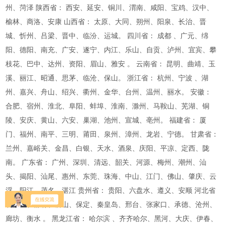
州、菏泽 陕西省： 西安、延安、铜川、渭南、咸阳、宝鸡、汉中、
榆林、商洛、安康 山西省： 太原、大同、朔州、阳泉、长治、晋
城、忻州、吕梁、晋中、临汾、运城。 四川省： 成都 、广元、绵
阳、德阳、南充、广安、遂宁、内江、乐山、自贡、泸州、宜宾、攀
枝花、巴中、达州、资阳、眉山、雅安 。 云南省： 昆明、曲靖、玉
溪、丽江、昭通、思茅、临沧、保山。 浙江省： 杭州、宁波 、湖
州、嘉兴、舟山、绍兴、衢州、金华、台州、温州、丽水。 安徽：
合肥、宿州、淮北、阜阳、蚌埠、淮南、滁州、马鞍山、芜湖、铜
陵、安庆、黄山、六安、巢湖、池州、宣城、亳州。 福建省： 厦
门、福州、南平、三明、莆田、泉州、漳州、龙岩、宁德。 甘肃省：
兰州、嘉峪关、金昌、白银、天水、酒泉、庆阳、平凉、定西、陇
南。 广东省： 广州、深圳、清远、韶关、河源、梅州、潮州、汕
头、揭阳、汕尾、惠州、东莞、珠海、中山、江门、佛山、肇庆、云
浮、阳江、茂名、湛江 贵州省： 贵阳、六盘水、遵义、安顺 河北省
石家庄、邯郸、唐山、保定、秦皇岛、邢台、张家口、承德、沧州、
廊坊、衡水 。 黑龙江省： 哈尔滨 、齐齐哈尔、黑河、大庆、伊春、