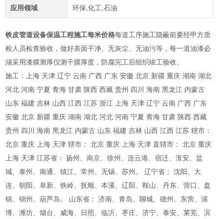
应用领域
环保,化工,石油
铁皮管道设备保温工程施工每米价格
每道工序施工隐蔽前要经甲方质
检人员检查验收，做好表面干净、无灰尘、无油污等，每一道油漆必
须采用漆膜测厚仪测干膜厚度，防腐完工后组织竣工验收。
施工：上海 天津 辽宁 云南 广西 广东 安徽 北京 新疆 重庆 湖南 湖北
河北 河南 宁夏 青海 甘肃 陕西 西藏 贵州 四川 海南 黑龙江 内蒙古
山东 福建 吉林 山西 江西 江苏 浙江 上海 天津 辽宁 云南 广西 广东
安徽 北京 新疆 重庆 湖南 湖北 河北 河南 宁夏 青海 甘肃 陕西 西藏
贵州 四川 海南 黑龙江 内蒙古 山东 福建 吉林 山西 江西 江苏 辖市：
北京 重庆 上海 天津 辖市： 北京 重庆 上海 天津 直辖市： 北京 重庆
上海 天津 江苏省： 扬州、南京、徐州、连云港、宿迁、淮安、盐
城、泰州、南通、镇江、常州、无锡、苏州。 辽宁省： 沈阳、大
连、朝阳、阜新、铁岭、抚顺、本溪、辽阳、鞍山、丹东、营口、盘
锦、锦州、葫芦岛。 山东省： 济南、青岛、聊城、德州、东营、淄
博、潍坊、烟台、威海、日照、临沂、枣庄、济宁、泰安、莱芜、滨