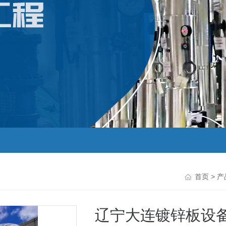
首页
>
产
辽宁大连镀锌板设