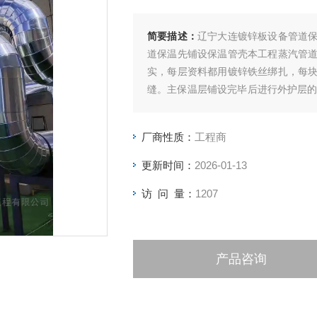
简要描述：
辽宁大连镀锌板设备管道
道保温先铺设保温管壳本工程蒸汽管
实，每层资料都用镀锌铁丝绑扎，每
缝。主保温层铺设完毕后进行外护层的
铝合金板。
厂商性质：
工程商
更新时间：
2026-01-13
访 问 量：
1207
产品咨询