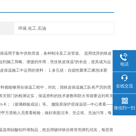
环保,化工,石油
保温用于集中供热管道，各种制冷及工业管道。 选用优异的铁皮
达到施工简略、便捷的作用，凭仗铁皮保温*的长处，使其成为运
电话
皮保温施工中运用的资料： 1.多孔状：自熄性聚苯乙烯泡沫塑
在线交流
资料都能够用在保温工程中，对此，我铁皮保温施工队有严厉的需
有关部门的检测证实，保温资料的技术参数和防火等级要达到有关
7W/m·K；（玻璃棉板或毡）等。 撤除原保护层保温层---中心查看――
微信扫一扫
蔽前要经甲方质检人员查看检验，做好表面洁净、无尘埃、无油污等，每
温选用硅酸铝纤维制品，然后用镀锌铁丝将管壳绑扎结实，每层资