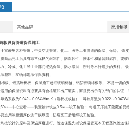
绍
其他品牌
应用领域
锌板设备管道保温施工
用于室表里各种管道，中央空调管道、化工、医等工业管道的保温、保冷。 铁皮
使得商品完工后具有非常优良的耐寒性、防腐蚀性、憎水性和隔音阻燃性、能够
力、冷藏、化工等工业部门绝热保温、防水堵漏、密封等不行短少的资料。 铁
泡沫塑料、矿物棉泡沫保温资料。
：岩棉板、铝箔岩棉板、保温施工超细玻璃棉毡、铝箔玻璃棉板等。 不是一切的
所运用的保温资料有必要具有合格证和出厂证实，而且要出示有关部门的认证、
热系数为0.042～0.064W/m·K（岩棉板或毡）、导热系数为0.022～0.04
50㎜---中心查看――装置镀锌铁皮0.5㎜---竣工检验； 每道工序施工隐
必要选用漆膜测厚仪测干膜厚度，防腐完工后组织竣工检验。
工均按设计的原料及保温厚度进行。管道保温先铺设保温管壳本工程蒸汽管道保