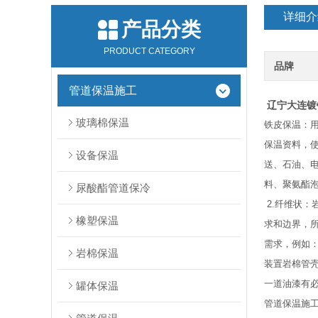
详细介
产品分类
PRODUCT CATEGORY
品牌
管道保温施工
辽宁大连镀
玻璃棉保温
铁皮保温：
保温资料，
设备保温
送、石油、电
料、聚氨酯
尿酸酯管道保冷
2.纤维状
橡塑保温
求和边界，
需求，例如：导
岩棉保温
装置岩棉管壳
一道油漆有
罐体保温
管道保温施