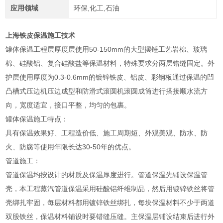
应用领域
环保,化工,石油
上海铁皮保温施工技术
罐体保温工程层厚度层使用50-150mm的大型摆锤工艺岩棉、玻璃
棉、硅酸铝、复合硅酸盐等保温材料，特殊要求分两层错缝固定。外
护层使用厚度为0.3-0.6mm的镀锌铁皮、铝皮、彩钢板通过保温的凹
凸槽式压边机压边成型和防滑式滚圆机滚圆成筒进行搭接顺水流方
向，宽度适宜，接口平整，均匀的包裹。
罐体保温施工特点：
具有保温效果好、工程造价低、施工周期短、外观美观、防水、防
火、防腐等使用年限长达30-50年的优点。
管道施工：
管道保温均按设计的材质及保温厚度进行。管道保温先铺设保温管
壳，本工程蒸汽管道保温采用硅酸铝纤维制品，然后用镀锌铁丝将管
壳绑扎牢固，每层材料都用镀锌铁丝绑扎，每块保温材料不少于两道
双股铁丝，保温材料铺设时要错缝压缝。主保温层铺设结束后进行外