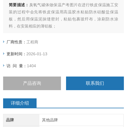
简要描述：
臭氧气罐体做保温产考图片在进行铁皮保温施工安
装的过程中会先将铁皮保温用高温胶水粘贴防水硅酸盐保温
板，然后用保温泥抹缝密封，粘贴包裹玻纤布，涂刷防水涂
料，在安装相应的薄铝板；
第二步：铁皮保温施工顶用不定型保温材料铺设（耐踩踏），
1cm保温抹面层，安装薄铝板，再打密封胶；
厂商性质：
工程商
第三步：根据相关的施工需要，铝板外面，用不锈钢带打箍。
更新时间：
2026-01-13
访 问 量：
1404
产品咨询
联系我们
详细介绍
品牌
其他品牌