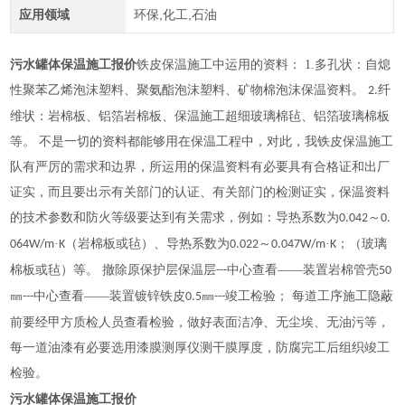
应用领域
环保,化工,石油
污水罐体保温施工报价
铁皮保温施工中运用的资料：
1.
多孔状：自熄
性聚苯乙烯泡沫塑料、聚氨酯泡沫塑料、矿物棉泡沫保温资料。
纤
2.
维状：岩棉板、铝箔岩棉板、保温施工超细玻璃棉毡、铝箔玻璃棉板
等。 不是一切的资料都能够用在保温工程中，对此，我铁皮保温施工
队有严厉的需求和边界，所运用的保温资料有必要具有合格证和出厂
证实，而且要出示有关部门的认证、有关部门的检测证实，保温资料
的技术参数和防火等级要达到有关需求，例如：导热系数为
～
0.042
0.
·
（岩棉板或毡）、导热系数为
～
·
；（玻璃
064W/m
K
0.022
0.047W/m
K
棉板或毡）等。 撤除原保护层保温层
中心查看――装置岩棉管壳
---
50
㎜
中心查看――装置镀锌铁皮
㎜
竣工检验； 每道工序施工隐蔽
---
0.5
---
前要经甲方质检人员查看检验，做好表面洁净、无尘埃、无油污等，
每一道油漆有必要选用漆膜测厚仪测干膜厚度，防腐完工后组织竣工
检验。
污水罐体保温施工报价