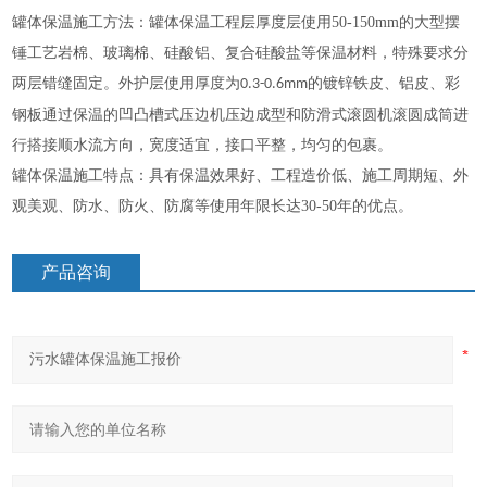
罐体保温施工方法：罐体保温工程层厚度层使用
50-150mm
的大型摆
锤工艺岩棉、玻璃棉、硅酸铝、复合硅酸盐等保温材料，特殊要求分
两层错缝固定。外护层使用厚度为
的镀锌铁皮、铝皮、彩
0.3-0.6mm
钢板通过保温的凹凸槽式压边机压边成型和防滑式滚圆机滚圆成筒进
行搭接顺水流方向，宽度适宜，接口平整，均匀的包裹。
罐体保温施工特点：具有保温效果好、工程造价低、施工周期短、外
观美观、防水、防火、防腐等使用年限长达
30-50
年的优点。
产品咨询