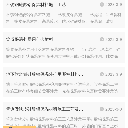
不锈钢硅酸铝保温材料施工工艺
2023-3-9
不锈钢硅酸铝保温材料施工工艺铁皮保温施工工艺流程：1.准备材
料：铁皮保温材料、高温胶水、防水硅酸盐板、保温泥、玻纤
布、防水涂料、薄铝板。在进行铁皮保温施工安装之前，先要用
高温胶水给铁皮保温材料粘贴上防水硅酸盐板，然后再用保温泥
管道保温外层用什么材料
2023-3-9
进行密封操作，...
管道保温外层用什么材料保温材料介绍：（1）岩棉、玻璃棉、硅
酸铝等纤维状保温材料在使用过程中只能起到保温作用。此类保
温材料在高温处*，能有效的阻止管道、设备内部温度流失，为各
领域企业降低生产成本为国家节能环保做出贡献。此材料可以在
地下管道做硅酸铝保温外护用哪种材料合适
2023-3-9
高温1200...
地下管道做硅酸铝保温外护用哪种材料合适管道、设备保温工程
在施工时有很多细节需要注意，先在保温材料包裹时需要注意选
择的材料是不是能承受设备运行起来的温度，保温材料的使用效
果和材料的密度也是有关的，在选择材料时要对材料的密度和材
管道做铁皮硅酸铝保温材料施工工艺及注意事项
2023-3-9
料的厚度进行标明...
管道做铁皮硅酸铝保温材料施工工艺及注意事项硅酸铝保温施工
工艺在进行墙体硅酸铝保温材料的施工时，外墙的门窗基本上都