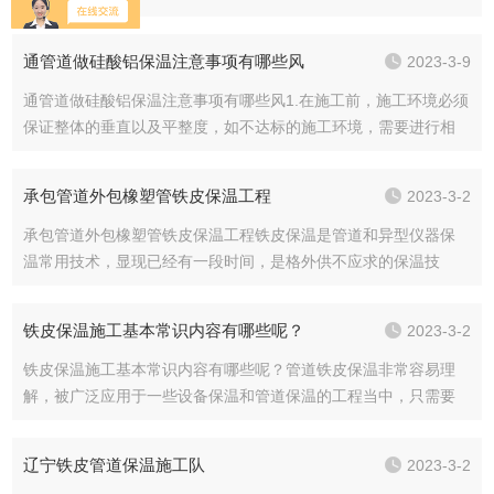
已安装完毕，并且水、电路已经接通，在施工工之前，可以用专
用的设备把硅酸铝保温材料配置好，然后对基本的墙体表面进行
通管道做硅酸铝保温注意事项有哪些风
2023-3-9
处理，先在其表面...
通管道做硅酸铝保温注意事项有哪些风1.在施工前，施工环境必须
保证整体的垂直以及平整度，如不达标的施工环境，需要进行相
应整改之后再进行施工。2.在施工之前，也需要对相关技术人员进
行相应培训以及技术交底，必须保证技术人员的合格性才能有效
承包管道外包橡塑管铁皮保温工程
2023-3-2
保证施工...
承包管道外包橡塑管铁皮保温工程铁皮保温是管道和异型仪器保
温常用技术，显现已经有一段时间，是格外供不应求的保温技
术。下列，厂家来与大家伙分享铁皮保温施工经验。再进行铁皮
保温施工的验收的步骤中，或许要依据中国家颁布的规格实施验
铁皮保温施工基本常识内容有哪些呢？
2023-3-2
收，开展检查的保温...
铁皮保温施工基本常识内容有哪些呢？管道铁皮保温非常容易理
解，被广泛应用于一些设备保温和管道保温的工程当中，只需要
在保温材料外部增加一层铁皮，这样不仅能够大大提升整体性的
保温效果，同时还能够对管道的表面产生保护，所以很多人都对
辽宁铁皮管道保温施工队
2023-3-2
管道铁皮保温外护...