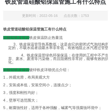
铁皮管道硅酸铝保温管施工有什么特点
更新时间：2022-05-16 点击次数：1753
铁皮管道硅酸铝保温管施工有什么特点
硅酸铝铁皮保温
铁皮保温防止热量流
3
、铁皮保温管导热系数低：这是由它的密闭式气泡结构所
定的，不吸水或者说吸水率非常低，有效地阻止水汽透过管壁
4
、铁皮保温管绿色环保保温：在使用的工程中不产生
弃、废水、废渣等污染物，而且阻燃性非常好，能够有效的抗
化。
硅酸铝铁皮保温
镀锌铁皮详细优点介绍：
1
，外观光滑，布局美观大方
2
，安装成本低，安装空间小，连接点少；
3
，强度和刚性均好；
4
，壁厚可选范围大；
5
，耐腐蚀性好，适用于各种强酸，碱雾气等强腐蚀环境中；