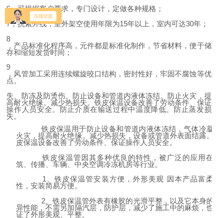
6
，可根据客户要求，专门设计，定做各种规格；
7
，抗紫外线，室外架空使用年限为
15
年以上，室内可达
30
年；
8
，产品标准化程序高，元件都是标准化制作，节省材料，便于储
存和缩短发货时间；
9
，风管加工采用连续螺旋咬口结构，密封性好，牢固不腐蚀等优
点。
失、防冻及防烫伤。防止设备和管道内液体冻结。防止火灾，提
高耐火绝缘。减少热损失。铁皮保温设备改善了劳动条件、保证
操作人员安全。防止介质在输送过程中温度降低。防止蒸发损
失。
铁皮保温用于防止设备和管道内液体冻结，气体冷凝
火灾，提高耐火绝缘。减少热损失，设备或管道外表面结露。
皮保温设备改善了劳动条件、保证操作人员安全。
铁皮保温管因其多种优良的特性，被广泛的应用在
筑、传播、车辆、中央空调冷冻机房等行业。
1
、铁皮保温管安装方便，外形美观 因本产品富柔
性，安装简易方便。
2
、铁皮保温管外表有橡胶的光滑平整，以及它本身的
异性能，不需另加隔汽层，防护层，减少了施工中的麻烦，也
证了外形美观、平整
。